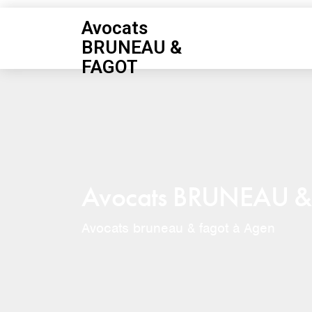
Avocats
BRUNEAU &
FAGOT
Avocats BRUNEAU 
Avocats bruneau & fagot à Agen