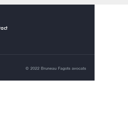
act
© 2022 Bruneau Fagots avocats