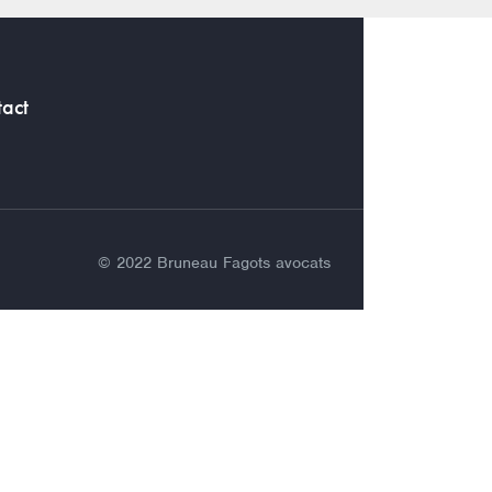
act
© 2022 Bruneau Fagots avocats