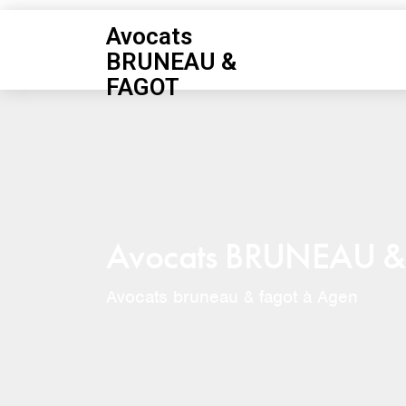
Avocats
BRUNEAU &
FAGOT
Avocats BRUNEAU 
Avocats bruneau & fagot à Agen